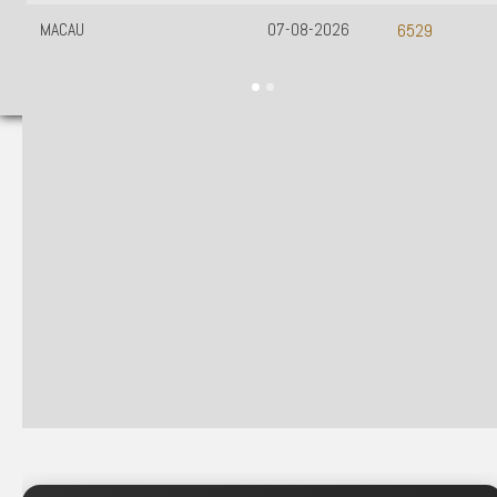
MACAU
07-08-2026
6529