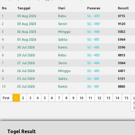
No
Tanggal
Hari
Pasaran
Result
1
05 Aug 2026
Rabu
SG - 490
0715
2
03 Aug 2026
Senin
SG - 489
9120
3
02 Aug 2026
Minggu
SG - 488
3052
4
01 Aug 2026
Sabtu
SG - 487
5964
5
30 Jul 2026
Kamis
SG - 486
3396
6
29 Jul 2026
Rabu
SG - 485
8813
7
27 Jul 2026
Senin
SG - 484
3064
8
26 Jul 2026
Minggu
SG - 483
6431
9
25 Jul 2026
Sabtu
SG - 482
5131
10
23 Jul 2026
Kamis
SG - 481
8863
First
1
2
3
4
5
6
7
8
9
10
11
12
13
14
15
(
)
Togel Result