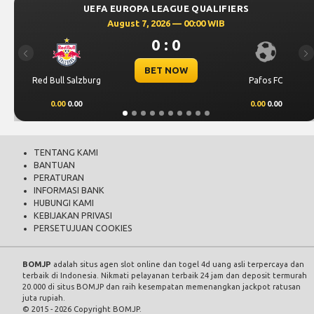
UEFA EUROPA LEAGUE QUALIFIERS
U
August 7, 2026 — 00:00 WIB
0 : 0
Previous
Ne
BET NOW
zburg
Pafos FC
Benfica
0.00
0.00
2.5
0.84
TENTANG KAMI
BANTUAN
PERATURAN
INFORMASI BANK
HUBUNGI KAMI
KEBIJAKAN PRIVASI
PERSETUJUAN COOKIES
BOMJP
adalah situs agen slot online dan togel 4d uang asli terpercaya dan
terbaik di Indonesia. Nikmati pelayanan terbaik 24 jam dan deposit termurah
20.000 di situs BOMJP dan raih kesempatan memenangkan jackpot ratusan
juta rupiah.
© 2015 - 2026 Copyright BOMJP.