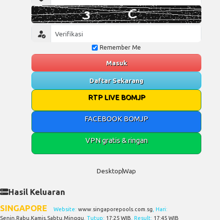
Remember Me
Masuk
Daftar Sekarang
RTP LIVE BOMJP
FACEBOOK BOMJP
VPN gratis & ringan
Desktop
Wap
Hasil Keluaran
SINGAPORE
Website:
www.singaporepools.com.sg
, Hari:
Senin,Rabu,Kamis,Sabtu,Minggu
, Tutup:
17:25 WIB
, Result:
17:45 WIB