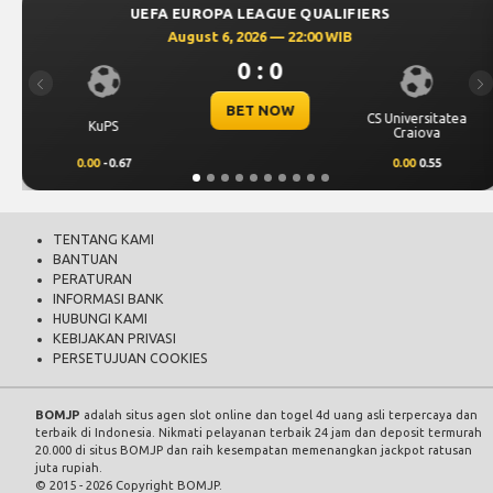
PA LEAGUE QUALIFIERS
UEFA EUROPA
 6, 2026 — 22:00 WIB
August 7
0 : 0
Previous
Ne
BET NOW
CS Universitatea
Red Bull Salzburg
Craiova
0.00
0.55
0.75
0.55
TENTANG KAMI
BANTUAN
PERATURAN
INFORMASI BANK
HUBUNGI KAMI
KEBIJAKAN PRIVASI
PERSETUJUAN COOKIES
BOMJP
adalah situs agen slot online dan togel 4d uang asli terpercaya dan
terbaik di Indonesia. Nikmati pelayanan terbaik 24 jam dan deposit termurah
20.000 di situs BOMJP dan raih kesempatan memenangkan jackpot ratusan
juta rupiah.
© 2015 - 2026 Copyright BOMJP.