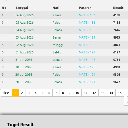
No
Tanggal
Hari
Pasaran
Result
1
06 Aug 2026
Kamis
MRTS - 132
4189
2
05 Aug 2026
Rabu
MRTS - 131
7158
3
04 Aug 2026
Selasa
MRTS - 130
7645
4
03 Aug 2026
Senin
MRTS - 129
8933
5
02 Aug 2026
Minggu
MRTS - 128
3874
6
01 Aug 2026
Sabtu
MRTS - 127
6127
7
31 Jul 2026
Jumat
MRTS - 126
0731
8
30 Jul 2026
Kamis
MRTS - 125
4981
9
29 Jul 2026
Rabu
MRTS - 124
9308
10
28 Jul 2026
Selasa
MRTS - 123
1677
First
1
2
3
4
5
6
7
8
9
10
11
12
13
14
15
(
)
Togel Result